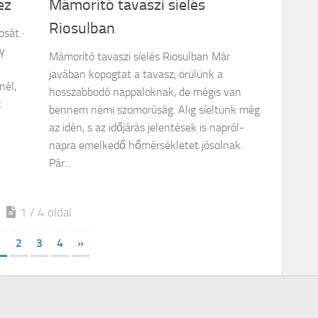
ez
Mámorító tavaszi síelés
Riosulban
osát ·
ny
Mámorító tavaszi síelés Riosulban Már
javában kopogtat a tavasz, örülünk a
nél,
hosszabbodó nappaloknak, de mégis van
k
bennem némi szomorúság. Alig síeltünk még
az idén, s az időjárás jelentések is napról-
napra emelkedő hőmérsékletet jósolnak.
Pár...
1 / 4 oldal
1
2
3
4
»