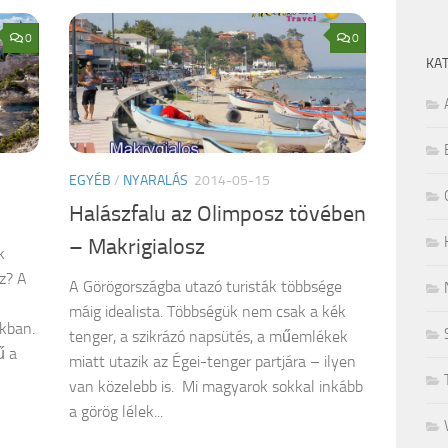
0
0
KA
EGYÉB
/
NYARALÁS
2014-05-15
Halászfalu az Olimposz tövében
– Makrigialosz
k
z? A
A Görögországba utazó turisták többsége
máig idealista. Többségük nem csak a kék
ókban.
tenger, a szikrázó napsütés, a műemlékek
ű a
miatt utazik az Égei-tenger partjára – ilyen
van közelebb is. Mi magyarok sokkal inkább
a görög lélek...