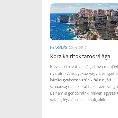
NYARALÁS
2014-05-21
Korzika titokzatos világa
Korzika titokzatos világa Hova menjün
nyaralni? A hegyekbe vagy a tengerhe
kérdés gyakorta vetődik fel a nyári
szabadságolások előtt az utazni vágy
És nem is gondolnánk, milyen egyszer
válasz, legalábbis azoknak, akik...