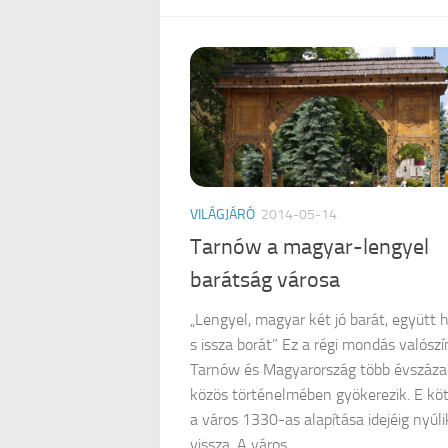
VILÁGJÁRÓ
2014-05-14
Tarnów a magyar-lengyel
barátság városa
„Lengyel, magyar két jó barát, együtt h
s issza borát” Ez a régi mondás valósz
Tarnów és Magyarország több évszáza
közös történelmében gyökerezik. E kö
a város 1330-as alapítása idejéig nyúli
vissza. A város...