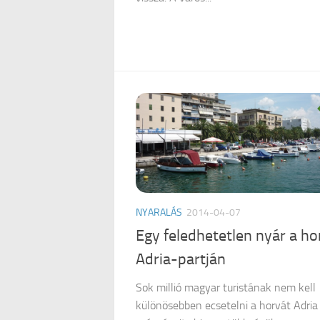
NYARALÁS
2014-04-07
Egy feledhetetlen nyár a ho
Adria-partján
Sok millió magyar turistának nem kell
különösebben ecsetelni a horvát Adria