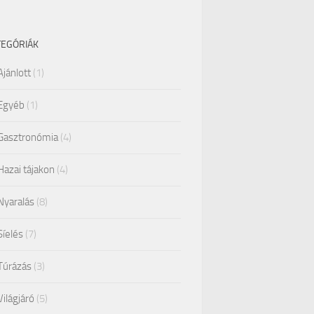
TEGÓRIÁK
Ajánlott
(1)
Egyéb
(1)
Gasztronómia
(4)
Hazai tájakon
(4)
Nyaralás
(8)
Síelés
(7)
Túrázás
(3)
Világjáró
(5)