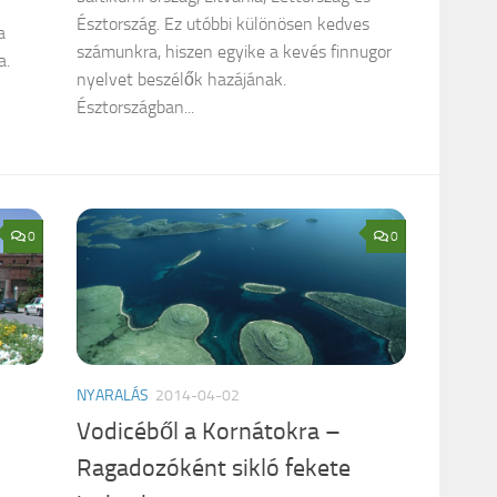
Észtország. Ez utóbbi különösen kedves
a
számunkra, hiszen egyike a kevés finnugor
a.
nyelvet beszélők hazájának.
Észtországban...
0
0
NYARALÁS
2014-04-02
Vodicéből a Kornátokra –
Ragadozóként sikló fekete