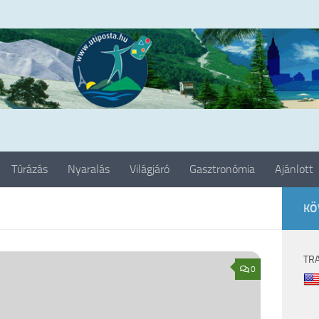
Túrázás
Nyaralás
Világjáró
Gasztronómia
Ajánlott
KÖ
TR
0