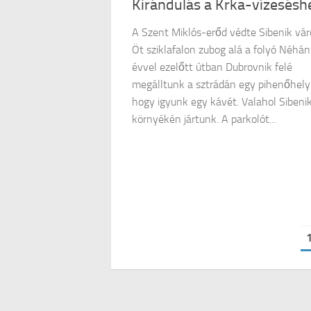
Kirándulás a Krka-vízesésh
A Szent Miklós-erőd védte Sibenik vár
Öt sziklafalon zubog alá a folyó Néhá
évvel ezelőtt útban Dubrovnik felé
megálltunk a sztrádán egy pihenőhely
hogy igyunk egy kávét. Valahol Sibeni
környékén jártunk. A parkolót...