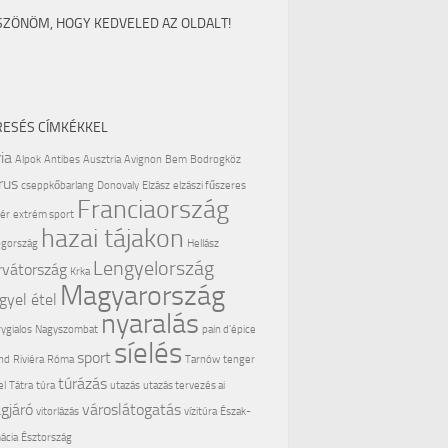
SZÖNÖM, HOGY KEDVELED AZ OLDALT!
RESÉS CÍMKÉKKEL
ia
Alpok
Antibes
Ausztria
Avignon
Bem
Bodrogköz
rus
cseppkőbarlang
Donovaly
Elzász
elzászi fűszeres
Franciaország
ér
extrém sport
hazai tájakon
gország
Hellász
Lengyelország
rvátország
Krka
Magyarország
gyel étel
nyaralás
ygialos
Nagyszombat
pain d'épice
síelés
sport
nd
Riviéra
Róma
Tarnów
tenger
túrázás
el
Tátra
túra
utazás
utazás tervezés ai
ágjáró
városlátogatás
vitorlázás
vízitúra
Észak-
ácia
Észtország