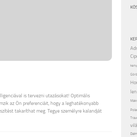
KÖ
KE
Adr
Cip
keny
Görö
Ho
len
igenciával is tervezni utazásokat! Optimális
Makr
mzik az Ön preferenciáit, hogy a leghatékonyabb
Pola
feszítést takaríthat meg. Tegye személyre kalandját
Trav
vil
Dalm