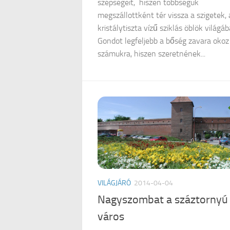
szépségeit, hiszen többségük
megszállottként tér vissza a szigetek, 
kristálytiszta vízű sziklás öblök világáb
Gondot legfeljebb a bőség zavara okoz
számukra, hiszen szeretnének...
VILÁGJÁRÓ
2014-04-04
Nagyszombat a száztornyú
város