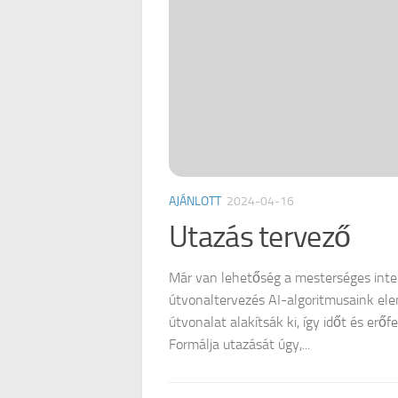
AJÁNLOTT
2024-04-16
Utazás tervező
Már van lehetőség a mesterséges intell
útvonaltervezés AI-algoritmusaink ele
útvonalat alakítsák ki, így időt és erő
Formálja utazását úgy,...