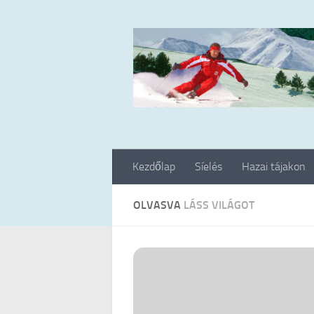
Skip to content
Kezdőlap
Síelés
Hazai tájakon
OLVASVA
LÁSS VILÁGOT