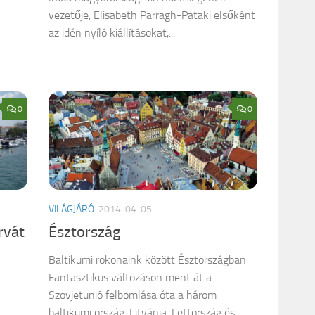
vezetője, Elisabeth Parragh-Pataki elsőként
az idén nyíló kiállításokat,...
0
0
VILÁGJÁRÓ
2014-04-05
rvát
Észtország
Baltikumi rokonaink között Észtországban
Fantasztikus változáson ment át a
Szovjetunió felbomlása óta a három
baltikumi ország, Litvánia, Lettország és