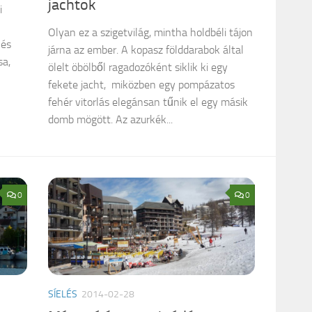
jachtok
i
Olyan ez a szigetvilág, mintha holdbéli tájon
 és
járna az ember. A kopasz földdarabok által
sa,
ölelt öbölből ragadozóként siklik ki egy
fekete jacht, miközben egy pompázatos
fehér vitorlás elegánsan tűnik el egy másik
domb mögött. Az azurkék...
0
0
SÍELÉS
2014-02-28