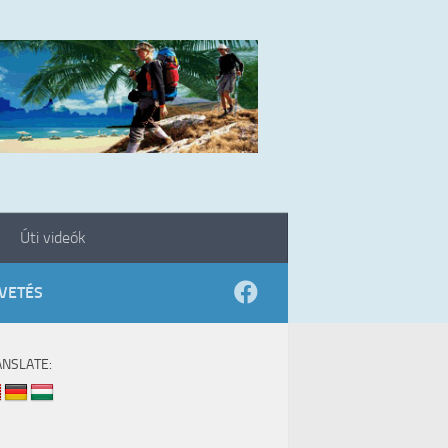
Úti videók
VETÉS
ANSLATE: