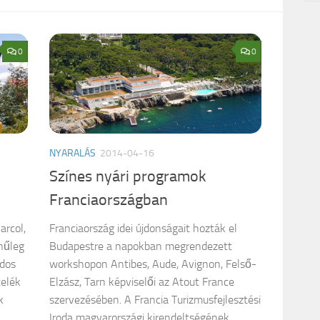
0
0
NYARALÁS
2014-04-16
Színes nyári programok
Franciaországban
arcol,
Franciaország idei újdonságait hozták el
ínűleg
Budapestre a napokban megrendezett
dos
workshopon Antibes, Aude, Avignon, Felső-
telék
Elzász, Tarn képviselői az Atout France
k
szervezésében. A Francia Turizmusfejlesztési
Iroda magyarországi kirendeltségének