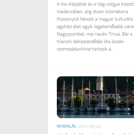
A Kis-Kárpátok és a Vág-völgye között
medencében, alig ötven kilométerre
Pozsonytól fekszik a magyar kulturális
egyházi élet egyik legjelentősebb váro
Nagyszombat, mai nevén Trnva. Bár a
trianoni békeszerződés óta északi
szomszédunkhoz tartozik a...
NYARALÁS
2014-03-22