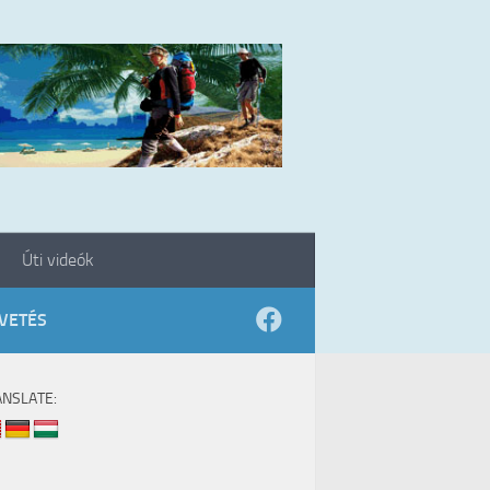
Úti videók
VETÉS
ANSLATE: