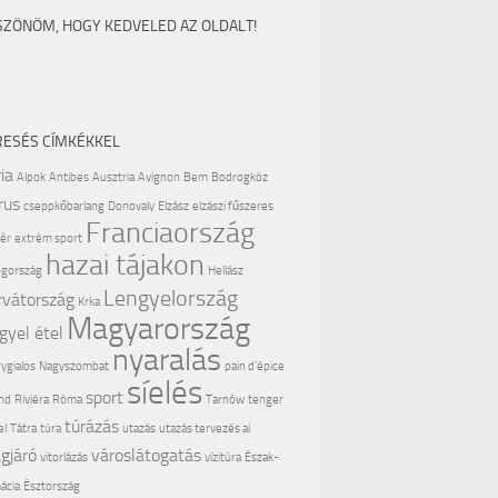
SZÖNÖM, HOGY KEDVELED AZ OLDALT!
RESÉS CÍMKÉKKEL
ia
Alpok
Antibes
Ausztria
Avignon
Bem
Bodrogköz
rus
cseppkőbarlang
Donovaly
Elzász
elzászi fűszeres
Franciaország
ér
extrém sport
hazai tájakon
gország
Hellász
Lengyelország
rvátország
Krka
Magyarország
gyel étel
nyaralás
ygialos
Nagyszombat
pain d'épice
síelés
sport
nd
Riviéra
Róma
Tarnów
tenger
túrázás
el
Tátra
túra
utazás
utazás tervezés ai
ágjáró
városlátogatás
vitorlázás
vízitúra
Észak-
ácia
Észtország