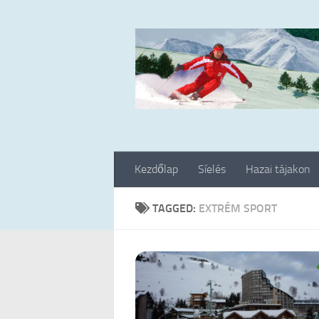
Skip to content
Kezdőlap
Síelés
Hazai tájakon
TAGGED:
EXTRÉM SPORT