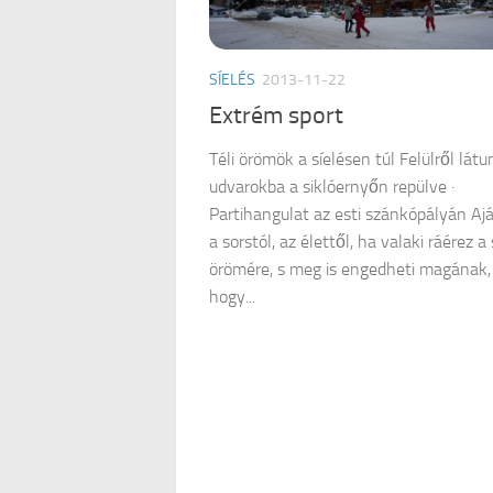
SÍELÉS
2013-11-22
Extrém sport
Téli örömök a síelésen túl Felülről látu
udvarokba a siklóernyőn repülve ·
Partihangulat az esti szánkópályán Aj
a sorstól, az élettől, ha valaki ráérez a 
örömére, s meg is engedheti magának,
hogy...