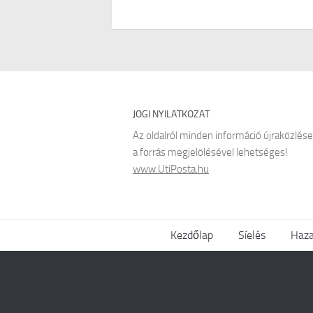
JOGI NYILATKOZAT
Az oldalról minden információ újraközlése
a forrás megjelölésével lehetséges!
www.UtiPosta.hu
Kezdőlap
Síelés
Haza