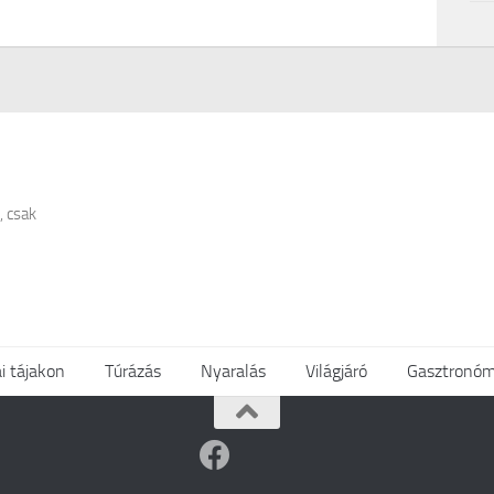
, csak
i tájakon
Túrázás
Nyaralás
Világjáró
Gasztronóm