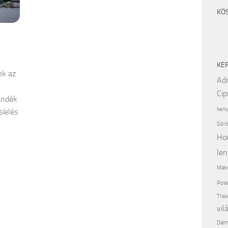
KÖ
KE
nk az
Adr
Cip
ándék
keny
síelés
Görö
Ho
len
Makr
Pola
Trav
vil
Dalm