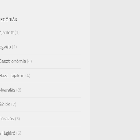
TEGÓRIÁK
Ajánlott
(1)
Egyéb
(1)
Gasztronómia
(4)
Hazai tájakon
(4)
Nyaralás
(8)
Síelés
(7)
Túrázás
(3)
Világjáró
(5)