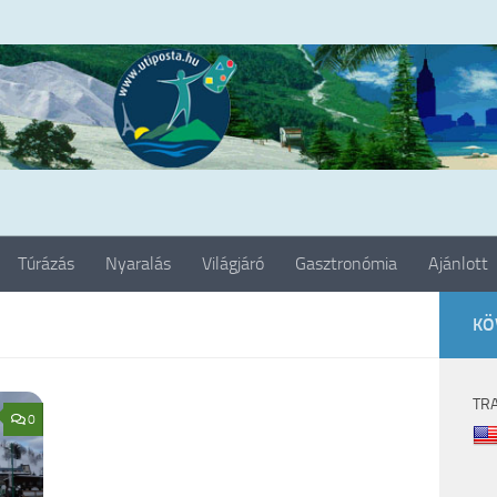
Túrázás
Nyaralás
Világjáró
Gasztronómia
Ajánlott
KÖ
TR
0