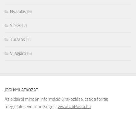
Nyaralás
(8)
Síelés
(7)
Túrázás
(3)
Világjáró
(5)
JOGI NYILATKOZAT
Az oldalról minden információ újraközlése, csak a forrás
megjelölésével lehetséges!
www.UtiPosta.hu