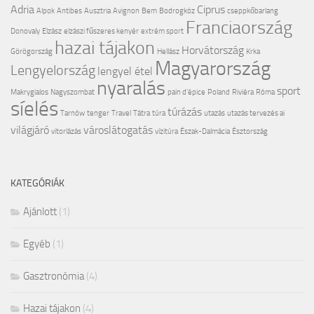
Adria
Ciprus
Alpok
Antibes
Ausztria
Avignon
Bem
Bodrogköz
cseppkőbarlang
Franciaország
Donovaly
Elzász
elzászi fűszeres kenyér
extrém sport
hazai tájakon
Horvátország
Görögország
Hellász
Krka
Magyarország
Lengyelország
lengyel étel
nyaralás
sport
Makrygialos
Nagyszombat
pain d'épice
Poland
Riviéra
Róma
síelés
túrázás
Tarnów
tenger
Travel
Tátra
túra
utazás
utazás tervezés ai
világjáró
városlátogatás
vitorlázás
vízitúra
Észak-Dalmácia
Észtország
KATEGÓRIÁK
Ajánlott
(1)
Egyéb
(1)
Gasztronómia
(4)
Hazai tájakon
(4)