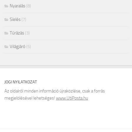
Nyaralás
(8)
Síelés
(7)
Túrázás
(3)
Világjáró
(5)
JOGI NYILATKOZAT
Az oldalról minden információ újraközlése, csak a forrás
megjelölésével lehetséges!
www.UtiPosta.hu