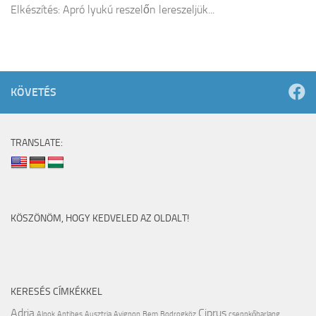
Elkészítés: Apró lyukú reszelőn lereszeljük...
KÖVETÉS
TRANSLATE:
KÖSZÖNÖM, HOGY KEDVELED AZ OLDALT!
KERESÉS CÍMKÉKKEL
Adria
Ciprus
Alpok
Antibes
Ausztria
Avignon
Bem
Bodrogköz
cseppkőbarlang