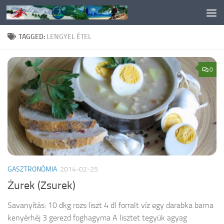
Skip to content
TAGGED:
LENGYEL ÉTEL
0
GASZTRONÓMIA
2014-02-25
Żurek (Zsurek)
Savanyítás: 10 dkg rozs liszt 4 dl forralt víz egy darabka barna
kenyérhéj 3 gerezd foghagyma A lisztet tegyük agyag