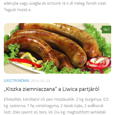
edénybe vagy üvegbe és öntsünk rá 4 dl meleg, forralt vizet.
Tegyük hozzá a...
0
GASZTRONÓMIA
2014-02-25
„Kiszka ziemniaczana” a Liwica partjáról
Elkészítés: körülbelül 45 perc Hozzávalók: 2 kg. burgonya; 0,5
kg. szalonna, 1 fej vöröshagyma, 2 darab tojás, 2 evőkanál
liszt, ízlés szerint só, bors; kb. 0,4 kg. megtisztított sertésbél