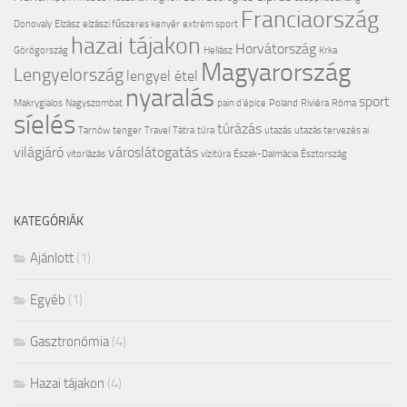
Franciaország
Donovaly
Elzász
elzászi fűszeres kenyér
extrém sport
hazai tájakon
Horvátország
Görögország
Hellász
Krka
Magyarország
Lengyelország
lengyel étel
nyaralás
sport
Makrygialos
Nagyszombat
pain d'épice
Poland
Riviéra
Róma
síelés
túrázás
Tarnów
tenger
Travel
Tátra
túra
utazás
utazás tervezés ai
világjáró
városlátogatás
vitorlázás
vízitúra
Észak-Dalmácia
Észtország
KATEGÓRIÁK
Ajánlott
(1)
Egyéb
(1)
Gasztronómia
(4)
Hazai tájakon
(4)