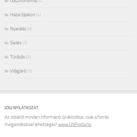
Gasztronómia
(4)
Hazai tájakon
(4)
Nyaralás
(8)
Síelés
(7)
Túrázás
(3)
Világjáró
(5)
JOGI NYILATKOZAT
Az oldalról minden információ újraközlése, csak a forrás
megjelölésével lehetséges!
www.UtiPosta.hu