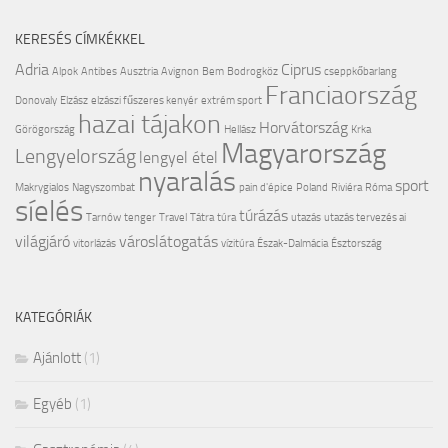
KERESÉS CÍMKÉKKEL
Adria
Ciprus
Alpok
Antibes
Ausztria
Avignon
Bem
Bodrogköz
cseppkőbarlang
Franciaország
Donovaly
Elzász
elzászi fűszeres kenyér
extrém sport
hazai tájakon
Horvátország
Görögország
Hellász
Krka
Magyarország
Lengyelország
lengyel étel
nyaralás
sport
Makrygialos
Nagyszombat
pain d'épice
Poland
Riviéra
Róma
síelés
túrázás
Tarnów
tenger
Travel
Tátra
túra
utazás
utazás tervezés ai
világjáró
városlátogatás
vitorlázás
vízitúra
Észak-Dalmácia
Észtország
KATEGÓRIÁK
Ajánlott
(1)
Egyéb
(1)