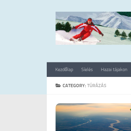
Skip to content
Kezdőlap
Síelés
Hazai tájakon
CATEGORY:
TÚRÁZÁS