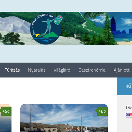
Túrázás
Nyaralás
Világjáró
Gasztronómia
Ajánlott
KÖ
TR
0
0