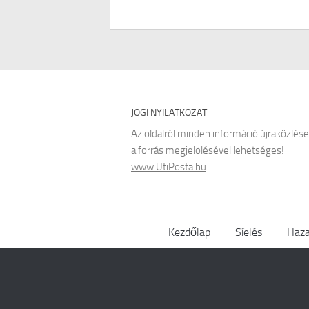
JOGI NYILATKOZAT
Az oldalról minden információ újraközlése
a forrás megjelölésével lehetséges!
www.UtiPosta.hu
Kezdőlap
Síelés
Haza