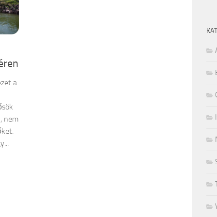
KA
léren
ezet a
ősök
l, nem
őket.
...