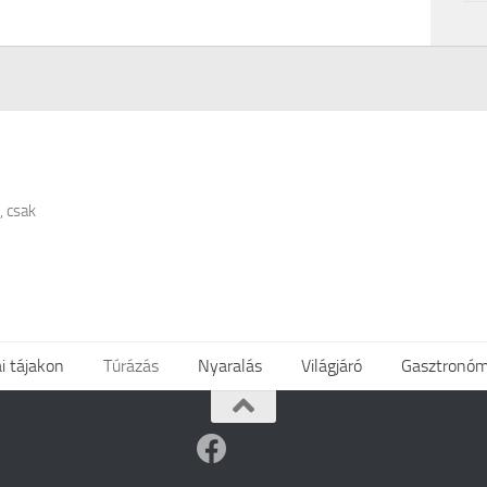
, csak
i tájakon
Túrázás
Nyaralás
Világjáró
Gasztronóm