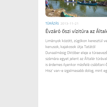
TÚRÁZÁS
2013-11-21
Évzáró őszi vízitúra az Álta
Limányok között, zúgókon keresztül v
kenusok, kajakosok útja Tatától
Dunaalmásig Október eleje a túraevez
számára egyet jelent az Általér túráva
is érdemes ilyenkor másfelé csábítani 
Hisz’ van-e izgalmasabb dolog, mint egy