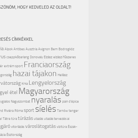
SZÖNÖM, HOGY KEDVELED AZ OLDALT!
RESÉS CÍMKÉKKEL
ia
Alpok
Antibes
Ausztria
Avignon
Bem
Bodrogköz
rus
cseppkőbarlang
Donovaly
Elzász
elzászi fűszeres
Franciaország
ér
extrém sport
hazai tájakon
gország
Hellász
Lengyelország
rvátország
Krka
Magyarország
gyel étel
nyaralás
ygialos
Nagyszombat
pain d'épice
síelés
sport
nd
Riviéra
Róma
Tarnów
tenger
túrázás
el
Tátra
túra
utazás
utazás tervezés ai
ágjáró
városlátogatás
vitorlázás
vízitúra
Észak-
ácia
Észtország