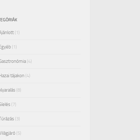
TEGÓRIÁK
Ajánlott
(1)
Egyéb
(1)
Gasztronómia
(4)
Hazai tájakon
(4)
Nyaralás
(8)
Síelés
(7)
Túrázás
(3)
Világjáró
(5)