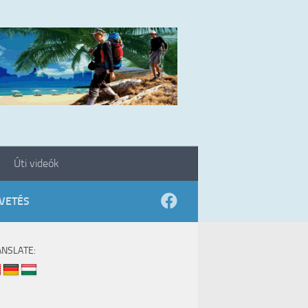
Úti videók
VETÉS
ANSLATE: