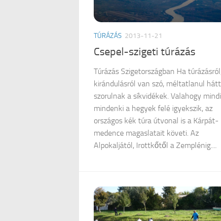
TÚRÁZÁS
2013-11-21
Csepel-szigeti túrázás
Túrázás Szigetországban Ha túrázásról
kirándulásról van szó, méltatlanul hát
szorulnak a síkvidékek. Valahogy mindi
mindenki a hegyek felé igyekszik, az
országos kék túra útvonal is a Kárpát-
medence magaslatait követi. Az
Alpokaljától, Irottkőtől a Zemplénig....