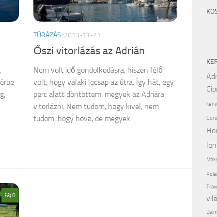
KÖ
TÚRÁZÁS
2013-11-21
Őszi vitorlázás az Adrián
KE
,
Nem volt idő gondolkodásra, hiszen félő
Adr
térbe
volt, hogy valaki lecsap az útra. Így hát, egy
Cip
g,
perc alatt döntöttem: megyek az Adriára
keny
vitorlázni. Nem tudom, hogy kivel, nem
tudom, hogy hova, de megyek.
Görö
Ho
len
Makr
Pola
Trav
0
vil
Dalm