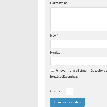
Hozzászólás
*
Név
*
Honlap
A nevem, e-mail címem, és webold
hozzászólásomhoz.
6 × hét =