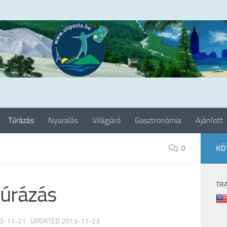
Túrázás
Nyaralás
Világjáró
Gasztronómia
Ajánlott
0
KÖ
TR
túrázás
3-11-21
· UPDATED
2013-11-23