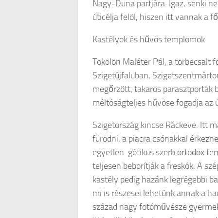
Nagy-Duna partjára. Igaz, senki n
úticélja felöl, hiszen itt vannak a 
Kastélyok és hűvös templomok
Tökölön Maléter Pál, a törbecsalt 
Szigetújfaluban, Szigetszentmárto
megőrzött, takaros parasztporták 
méltóságteljes hűvöse fogadja az ú
Szigetország kincse Ráckeve. Itt m
fürödni, a piacra csónakkal érkezne
egyetlen gótikus szerb ortodox tem
teljesen beborítják a freskók. A s
kastély pedig hazánk legrégebbi ba
mi is részesei lehetünk annak a ha
század nagy fotóművésze gyermek és