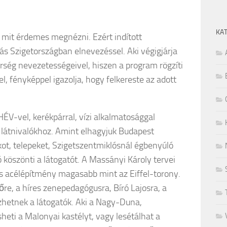
KA
 mit érdemes megnézni. Ezért indított
s Szigetországban elnevezéssel. Aki végigjárja
rség nevezetességeivel, hiszen a program rögzíti
el, fényképpel igazolja, hogy felkereste az adott
HÉV-vel, kerékpárral, vízi alkalmatosággal
ő látnivalókhoz. Amint elhagyjuk Budapest
kot, telepeket, Szigetszentmiklósnál égbenyúló
 köszönti a látogatót. A Massányi Károly tervei
s acélépítmény magasabb mint az Eiffel-torony.
re, a híres zenepedagógusra, Bíró Lajosra, a
hetnek a látogatók. Aki a Nagy-Duna,
esheti a Malonyai kastélyt, vagy lesétálhat a