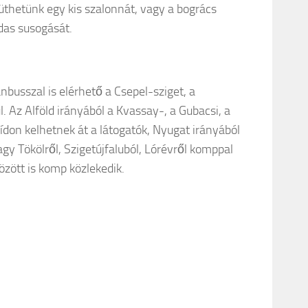
süthetünk egy kis szalonnát, vagy a bogrács
das susogását.
nbusszal is elérhető a Csepel-sziget, a
 Az Alföld irányából a Kvassay-, a Gubacsi, a
hídon kelhetnek át a látogatók, Nyugat irányából
gy Tökölről, Szigetújfaluból, Lórévről komppal
között is komp közlekedik.