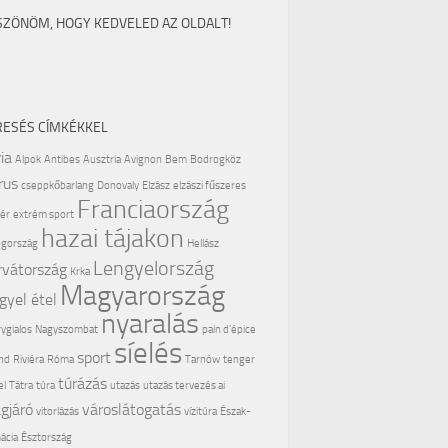
SZÖNÖM, HOGY KEDVELED AZ OLDALT!
RESÉS CÍMKÉKKEL
ia
Alpok
Antibes
Ausztria
Avignon
Bem
Bodrogköz
rus
cseppkőbarlang
Donovaly
Elzász
elzászi fűszeres
Franciaország
ér
extrém sport
hazai tájakon
gország
Hellász
Lengyelország
rvátország
Krka
Magyarország
gyel étel
nyaralás
ygialos
Nagyszombat
pain d'épice
síelés
sport
nd
Riviéra
Róma
Tarnów
tenger
túrázás
el
Tátra
túra
utazás
utazás tervezés ai
ágjáró
városlátogatás
vitorlázás
vízitúra
Észak-
ácia
Észtország