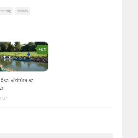
ország
túrázás
0
őszi vízitúra az
ren
1-21