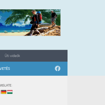
Úti videók
VETÉS
ANSLATE: