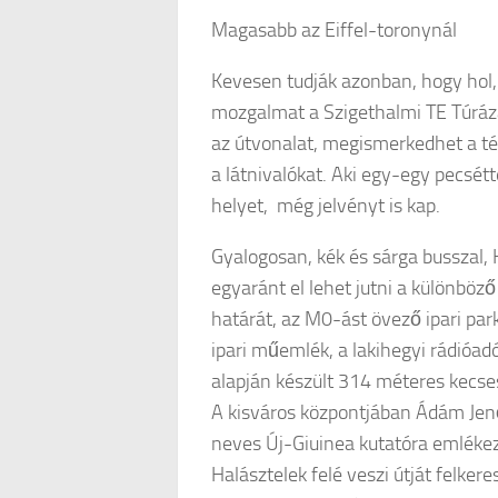
Magasabb az Eiffel-toronynál
Kevesen tudják azonban, hogy hol,
mozgalmat a Szigethalmi TE Túrázá
az útvonalat, megismerkedhet a té
a látnivalókat. Aki egy-egy pecsétt
helyet, még jelvényt is kap.
Gyalogosan, kék és sárga busszal, 
egyaránt el lehet jutni a különböz
határát, az M0-ást övező ipari par
ipari műemlék, a lakihegyi rádióadó
alapján készült 314 méteres kecse
A kisváros központjában Ádám Jenő
neves Új-Giuinea kutatóra emlékez
Halásztelek felé veszi útját felker