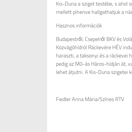
Kis-Duna a sziget testébe, s ahol 
mellett pihenve hallgathatjuk a ná
Hasznos információk
Budapestről, Csepelről BKV és Volá
Közvágóhídról Ráckevére HÉV indul.
haraszti, a taksonyi és a ráckevei 
pedig az M0-ás Háros-hídján át, va
lehet átjutni. A Kis-Duna szigetei 
Fiedler Anna Mária/Színes RTV