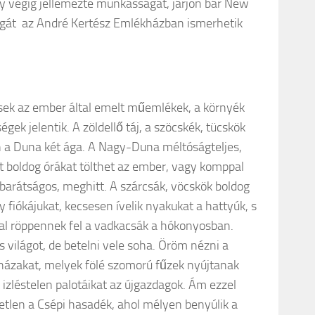
ely végig jellemezte munkásságát, járjon bár New
ágát az André Kertész Emlékházban ismerhetik
sek az ember által emelt műemlékek, a környék
gek jelentik. A zöldellő táj, a szöcskék, tücskök
en a Duna két ága. A Nagy-Duna méltóságteljes,
latt boldog órákat tölthet az ember, vagy komppal
barátságos, meghitt. A szárcsák, vöcskök boldog
fiókájukat, kecsesen ívelik nyakukat a hattyúk, s
l röppennek fel a vadkacsák a hókonyosban.
os világot, de betelni vele soha. Öröm nézni a
dházakat, melyek fölé szomorú fűzek nyújtanak
k izléstelen palotáikat az újgazdagok. Ám ezzel
tetlen a Csépi hasadék, ahol mélyen benyúlik a