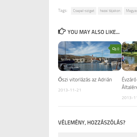
Tags:
Csepel-sziget
hazai tájakon
Magyar
YOU MAY ALSO LIKE...
0
Őszi vitorlázás az Adrián
Évzáró 
Általé
2013-11-21
2013-1
VÉLEMÉNY, HOZZÁSZÓLÁS?