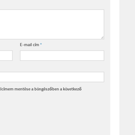
E-mail cím
*
alcímem mentése a böngészőben a következő