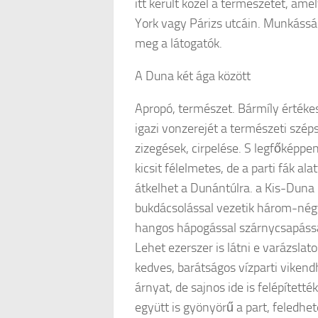
itt került közel a természetet, am
York vagy Párizs utcáin. Munkáss
meg a látogatók.
A Duna két ága között
Apropó, természet. Bármíly értéke
igazi vonzerejét a természeti szépsé
zizegések, cirpelése. S legfőképp
kicsit félelmetes, de a parti fák a
átkelhet a Dunántúlra. a Kis-Duna 
bukdácsolással vezetik három-négy 
hangos hápogással szárnycsapássa
Lehet ezerszer is látni e varázslat
kedves, barátságos vízparti viken
árnyat, de sajnos ide is felépítetté
együtt is gyönyörű a part, feledhe