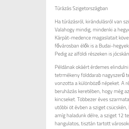
Túrázás Szigetországban
Ha túrázásról, kirándulásról van sz
Valahogy mindig, mindenki a hegyek
Kárpát-medence magaslatait követi.
fővárosban élők is a Budai-hegyeket
Pedig az alföldi részeken is jócská
Példának okáért érdemes elindulni 
tetrmékeny földdarab nagyszerű t
vonzotta a különböző népeket. A 
beruházás keretében, hogy még az 
kincseket. Többezer éves szarmata 
utóbbi öt évben a sziget csücskén,
amíg haladunk délre, a sziget 12 
hangulatos, tisztán tartott városok