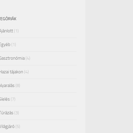
TEGÓRIÁK
Ajánlott
(1)
Egyéb
(1)
Gasztronómia
(4)
Hazai tájakon
(4)
Nyaralás
(8)
Síelés
(7)
Túrázás
(3)
Világjáró
(5)