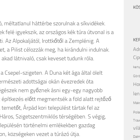
KÖ
ó, méltatlanul háttérbe szorulnak a síkvidékek.
 felé igyekszik, az országos kék túra útvonal is a
KE
 Az Alpokaljától, Irottkőtől a Zemplénig. A
, a Pilist célozzák meg, ha kirándulni indulnak.
Adr
Cip
n akad látnivaló, csak keveset tudunk róla.
keny
a Csepel-szigeten. A Duna két ága által ölelt
Görö
ermészeti adottságai okán évezredek óta
Ho
régészek nem győznek ásni egy-egy nagyobb
len
építkezés előtt megmentsék a föld alatt rejtőző
Makr
temetőt, Árpád kori települést tártak fel az
Pola
 Háros, Szigetszentmiklós térségében. S végig,
Trav
településén történelmi emlékekben gazdag
vil
on, községeken vezet a túrázó útja.
Dalm