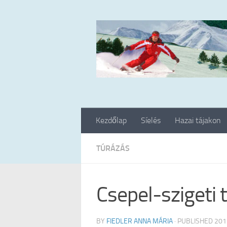
Skip to content
Kezdőlap
Síelés
Hazai tájakon
TÚRÁZÁS
Csepel-szigeti 
BY
FIEDLER ANNA MÁRIA
· PUBLISHED
201