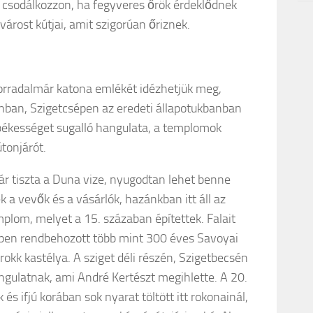
e csodálkozzon, ha fegyveres őrök érdeklődnek
fővárost kútjai, amit szigorúan őriznek.
forradalmár katona emlékét idézhetjük meg,
nban, Szigetcsépen az eredeti állapotukbanban
békességet sugalló hangulata, a templomok
tonjárót.
ár tiszta a Duna vize, nyugodtan lehet benne
k a vevők és a vásárlók, hazánkban itt áll az
plom, melyet a 15. százaban építettek. Falait
zépen rendbehozott több mint 300 éves Savoyai
rokk kastélya. A sziget déli részén, Szigetbecsén
ngulatnak, ami André Kertészt megihlette. A 20.
 ifjú korában sok nyarat töltött itt rokonainál,