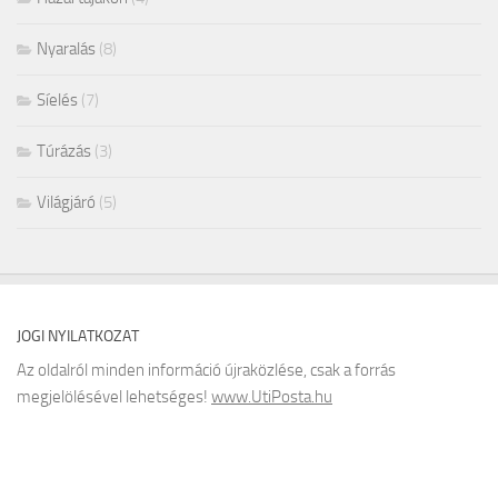
Nyaralás
(8)
Síelés
(7)
Túrázás
(3)
Világjáró
(5)
JOGI NYILATKOZAT
Az oldalról minden információ újraközlése, csak a forrás
megjelölésével lehetséges!
www.UtiPosta.hu