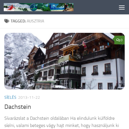
Skip to content
TAGGED:
AUSZTRIA
0
SÍELÉS
2013-11-22
Dachstein
Sívarázslat a Dachstein oldalában Ha elindulunk külföldre
síelni, valami beteges vágy hajt minket, hogy használjunk ki