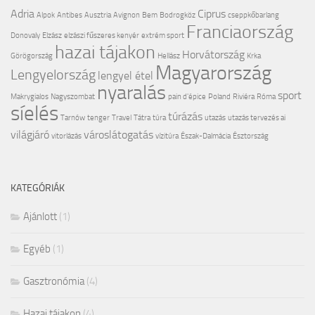
Adria
Ciprus
Alpok
Antibes
Ausztria
Avignon
Bem
Bodrogköz
cseppkőbarlang
Franciaország
Donovaly
Elzász
elzászi fűszeres kenyér
extrém sport
hazai tájakon
Horvátország
Görögország
Hellász
Krka
Magyarország
Lengyelország
lengyel étel
nyaralás
sport
Makrygialos
Nagyszombat
pain d'épice
Poland
Riviéra
Róma
síelés
túrázás
Tarnów
tenger
Travel
Tátra
túra
utazás
utazás tervezés ai
világjáró
városlátogatás
vitorlázás
vízitúra
Észak-Dalmácia
Észtország
KATEGÓRIÁK
Ajánlott
(1)
Egyéb
(1)
Gasztronómia
(4)
Hazai tájakon
(4)