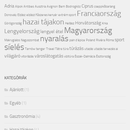
Adria
Ciprus
Alpok
Antibes
Ausztria
Avignon
Bem
Bodrogköz
cseppkőbarlang
Franciaország
Donovaly
Elzász
elzászi fűszeres kenyér
extrém sport
hazai tájakon
Horvátország
Görögország
Hellász
Krka
Magyarország
Lengyelország
lengyel étel
nyaralás
sport
Makrygialos
Nagyszombat
pain d'épice
Poland
Riviéra
Róma
síelés
túrázás
Tarnów
tenger
Travel
Tátra
túra
utazás
utazás tervezés ai
világjáró
városlátogatás
vitorlázás
vízitúra
Észak-Dalmácia
Észtország
KATEGÓRIÁK
Ajánlott
(1)
Egyéb
(1)
Gasztronómia
(4)
Hazai tájakon
(4)