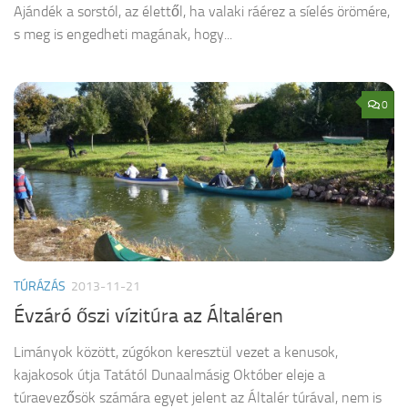
Ajándék a sorstól, az élettől, ha valaki ráérez a síelés örömére,
s meg is engedheti magának, hogy...
0
TÚRÁZÁS
2013-11-21
Évzáró őszi vízitúra az Általéren
Limányok között, zúgókon keresztül vezet a kenusok,
kajakosok útja Tatától Dunaalmásig Október eleje a
túraevezősök számára egyet jelent az Általér túrával, nem is