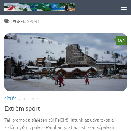
Skip to content
TAGGED:
SPORT
0
SÍELÉS
2013-11-22
Extrém sport
Téli örömök a síelésen túl Felülről látunk az udvarokba a
siklóernyőn repülve · Partihangulat az esti szánkópályán