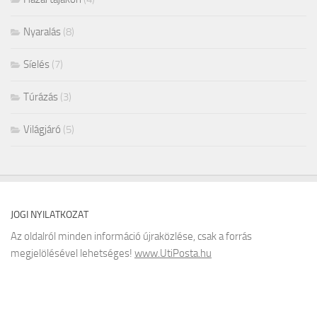
Nyaralás
(8)
Síelés
(7)
Túrázás
(3)
Világjáró
(5)
JOGI NYILATKOZAT
Az oldalról minden információ újraközlése, csak a forrás
megjelölésével lehetséges!
www.UtiPosta.hu