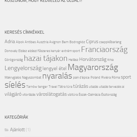
KÖSZÖNÖM, HOGY KEDVELED AZ OLDALT!
KERESÉS CÍMKÉKKEL
Adria
Ciprus
Alpok
Antibes
Ausztria
Avignon
Bem
Bodrogköz
cseppkőbarlang
Franciaország
Donovaly
Elzász
elzászi fűszeres kenyér
extrém sport
hazai tájakon
Horvátország
Görögország
Hellász
Krka
Magyarország
Lengyelország
lengyel étel
nyaralás
sport
Makrygialos
Nagyszombat
pain d'épice
Poland
Riviéra
Róma
síelés
túrázás
Tarnów
tenger
Travel
Tátra
túra
utazás
utazás tervezés ai
világjáró
városlátogatás
vitorlázás
vízitúra
Észak-Dalmácia
Észtország
KATEGÓRIÁK
Ajánlott
(1)