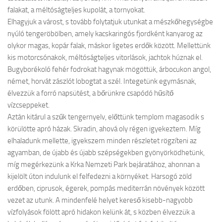
falakat, a méltóságteljes kupolát, a tornyokat.
Elhagyjuk a várost, s tovább folytatjuk utunkat a mészkőhegységbe
nyúló tengeröbölben, amely kacskaringós fjordként kanyarog az
olykor magas, kopár falak, máskor ligetes erdők között. Mellettünk
kis motorcsónakok, méltóságteljes vitorlások, jachtok húznak el.
Bugyborékoló fehér fodrokat hagynak mögöttük, árbocukon angol,
német, horvát zászlót lobogtat a szél. Integetünk egymásnak,
élvezzük a forró napsütést, a bőrünkre csapódó hűsítő
vízcseppeket.
Aztán kitárul a szűk tengernyelv, előttünk templom magasodik s
körülötte apró házak. Skradin, ahová oly régen igyekeztem. Míg
elhaladunk mellette, igyekszem minden részletet rögzíteni az
agyamban, de újabb és újabb szépségekben gyönyörködhetünk,
míg megérkezünk a Krka Nemzeti Park bejáratához, ahonnan a
kijelölt úton indulunk el felfedezni a környéket. Harsogó zöld
erdőben, ciprusok, égerek, pompás mediterrán növények között
vezet az utunk. A mindenfelé helyet kereső kisebb-nagyobb
vízfolyások fölött apró hidakon kelünk át, s közben élvezzük a