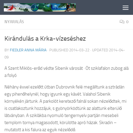
Skip to content
NYARALÁS
0
Kirándulás a Krka-vízeséshez
BY
FIEDLER ANNA MÁRIA
· PUBLISHED
2014-03-22
· UPDATED
2014-04-
09
A Szent Miklós-erőd védte Sibenik városát · Öt sziklafalon zubog alá
a folyó
Néhány évvel ezelőtt útban Dubrovnik felé megálltunk a sztrádán
egy pihenőhelynél, hogy igyunk egy kávét. Valahol Sibenik
környékén jártunk. A parkolót keretező falnál sokan nézelődtek, mi
is csatlakoztunk hozzájuk, s gyönyörködtünk az alattunk elterülő
látványban. A sziklákba nyomuló tengernyelv partján mesebeli
templom tornya magasodott, körülötte apró házak. Skradin –
mutatott a kis falura az egyik nézelődő.