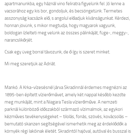
apartmanunkba, egy háznál vino feliratra figyelünk fel. Jó lenne a
vacsorához egy kis bor, gondoljuk, és becsöngetünk. Termetes
asszonyság kacsázik elő, s angolul előadjuk kívánságunkat. Kérdezi,
honnan jövünk, s mikor megtudja, hogy magyarok vagyunk,
boldogan ízlelteti meg velünk az összes pálinkáját, füge-, meggy-,
narancslikőrjét.
Csak egy üveg borral távozunk, de ő így is szeret minket.
Mi meg szeretjük az Adriát.
Mankó.
A Krka-vízesésnél járva Skradinnál érdemes megnézni az
1895-ben épített vízierőművet, amely két nappal később kezdte
meg munkáját, mint a Niagara Tesla vízierőműve. A nemzeti
parknál különböző időszakból származó vízimalmok, az egykori
kézműves tevékenységeket – tilolás, fonás, szövés, kovácsolás –
bemutató skanzen segítségével ismerhetik meg az érdeklődők a
környék régi lakóinak életét. Skradintól hajóval, autóval és busszal is