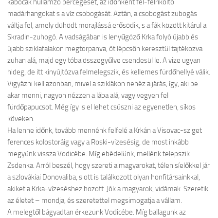
kabócák hullámzó percegését, az időnként fel-felrikoltó
madárhangokat s a víz csobogását. Aztán, a csobogást zubogás
váltja fel, amely dühödt morajlássá erősödik, s a fák között kitárul a
Skradin-zuhogó. A vadságában is lenyűgöző Krka folyó újabb és
újabb sziklafalakon megtorpanva, öt lépcsőn keresztül tajtékozva
zuhan alá, majd egy tóba összegyűlve csendesül le. A vize ugyan
hideg, de itt kinyújtózva felmelegszik, és kellemes fürdőhellyé válik.
Vigyázni kell azonban, mivel a sziklákon nehéz a járás, így, aki be
akar menni, nagyon nézzen a lába alá, vagy vegyen fel
fürdőpapucsot. Még így is el lehet csúszni az egyenetlen, síkos
köveken.
Ha lenne időnk, tovább mennénk felfelé a Krkán a Visovac-sziget
ferences kolostoráig vagy a Roski-vízesésig, de most inkább
megyünk vissza Vodicébe. Míg ebédelünk, mellénk telepszik
Zsdenka. Arról beszél, hogy szereti a magyarokat, télen síelőkkel jár
a szlovákiai Donovaliba, s ott is találkozott olyan honfitársainkkal,
akiket a Krka-vízeséshez hozott. Jók a magyarok, vidámak. Szeretik
az életet – mondja, és szeretettel megsimogatja a vállam.
A melegtől bágyadtan érkezünk Vodicébe. Míg ballagunk az