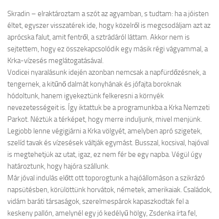
Skradin – elraktároztam a szót az agyamban, s tudtam: ha a jóisten
éltet, egyszer visszatérek ide, hogy közelről is megcsodáljam azt az
aprócska falut, amit fentről, a sztrádáról láttam. Akkor nem is
sejtettem, hogy ez összekapcsolódik egy másik régi vágyammal, a
Krka-vízesés meglátogatásával.
Vodicei nyaralásunk idején azonban nemcsak a napfürdőzésnek, a
tengernek, a kitűnő dalmát konyhának és jófajta boroknak
hódoltunk, hanem igyekeztünk felkeresni a környék
nevezetességeit is. Így iktattuk be a programunkba a Krka Nemzeti
Parkot. Néztük a térképet, hogy merre induljunk, mivel menjünk.
Legjobb lenne végigjárni a Krka völgyét, amelyben apró szigetek,
szelíd tavak és vízesések váltják egymást. Busszal, kocsival, hajóval
is megtehetjük az utat, igaz, ez nem fér be egy napba. Végül úgy
határoztunk, hogy hajóra szállunk.
Már jóval indulás előtt ott toporogtunk a hajóállomáson a szikrázó
napsütésben, körülöttünk horvátok, németek, amerikaiak. Családok,
vidám baráti társaságok, szerelmespárok kapaszkodtak fel a
keskeny pallón, amelynél egy jó kedélyű hölgy, Zsdenka írta fel,