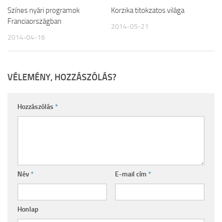
Színes nyári programok
Korzika titokzatos világa
Franciaországban
2014-05-21
2014-04-16
VÉLEMÉNY, HOZZÁSZÓLÁS?
Hozzászólás
*
Név
*
E-mail cím
*
Honlap