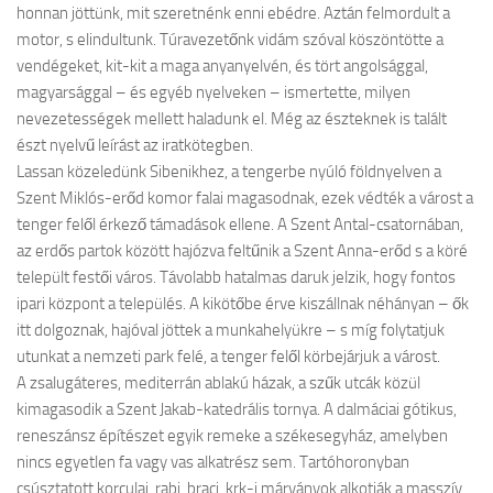
honnan jöttünk, mit szeretnénk enni ebédre. Aztán felmordult a
motor, s elindultunk. Túravezetőnk vidám szóval köszöntötte a
vendégeket, kit-kit a maga anyanyelvén, és tört angolsággal,
magyarsággal – és egyéb nyelveken – ismertette, milyen
nevezetességek mellett haladunk el. Még az észteknek is talált
észt nyelvű leírást az iratkötegben.
Lassan közeledünk Sibenikhez, a tengerbe nyúló földnyelven a
Szent Miklós-erőd komor falai magasodnak, ezek védték a várost a
tenger felől érkező támadások ellene. A Szent Antal-csatornában,
az erdős partok között hajózva feltűnik a Szent Anna-erőd s a köré
települt festői város. Távolabb hatalmas daruk jelzik, hogy fontos
ipari központ a település. A kikötőbe érve kiszállnak néhányan – ők
itt dolgoznak, hajóval jöttek a munkahelyükre – s míg folytatjuk
utunkat a nemzeti park felé, a tenger felől körbejárjuk a várost.
A zsalugáteres, mediterrán ablakú házak, a szűk utcák közül
kimagasodik a Szent Jakab-katedrális tornya. A dalmáciai gótikus,
reneszánsz építészet egyik remeke a székesegyház, amelyben
nincs egyetlen fa vagy vas alkatrész sem. Tartóhoronyban
csúsztatott korculai, rabi, braci, krk-i márványok alkotják a masszív