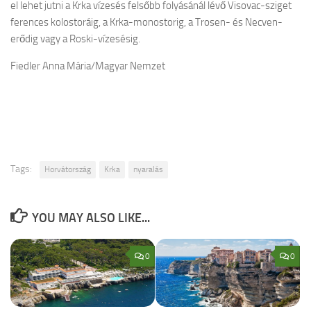
el lehet jutni a Krka vízesés felsőbb folyásánál lévő Visovac-sziget
ferences kolostoráig, a Krka-monostorig, a Trosen- és Necven-
erődig vagy a Roski-vízesésig.
Fiedler Anna Mária/Magyar Nemzet
Tags:
Horvátország
Krka
nyaralás
YOU MAY ALSO LIKE...
0
0