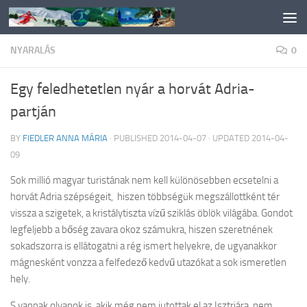
Skip to content
NYARALÁS
0
Egy feledhetetlen nyár a horvát Adria-
partján
BY
FIEDLER ANNA MÁRIA
· PUBLISHED
2014-04-07
· UPDATED
2014-04-
09
Sok millió magyar turistának nem kell különösebben ecsetelni a
horvát Adria szépségeit, hiszen többségük megszállottként tér
vissza a szigetek, a kristálytiszta vízű sziklás öblök világába. Gondot
legfeljebb a bőség zavara okoz számukra, hiszen szeretnének
sokadszorra is ellátogatni a rég ismert helyekre, de ugyanakkor
mágnesként vonzza a felfedező kedvű utazókat a sok ismeretlen
hely.
S vannak olyanok is, akik még nem jutottak el az Isztriára, nem