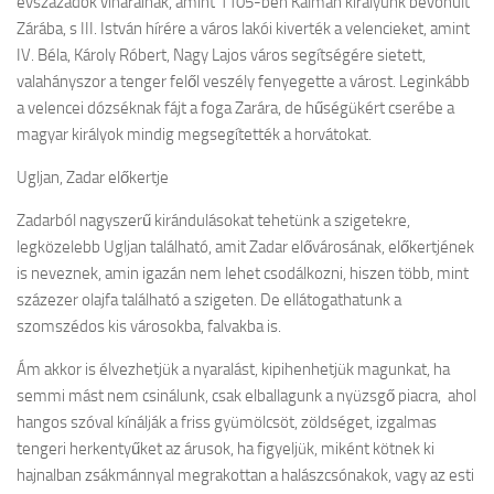
évszázadok viharainak, amint 1105-ben Kálmán királyunk bevonult
Zárába, s III. István hírére a város lakói kiverték a velencieket, amint
IV. Béla, Károly Róbert, Nagy Lajos város segítségére sietett,
valahányszor a tenger felől veszély fenyegette a várost. Leginkább
a velencei dózséknak fájt a foga Zarára, de hűségükért cserébe a
magyar királyok mindig megsegítették a horvátokat.
Ugljan, Zadar előkertje
Zadarból nagyszerű kirándulásokat tehetünk a szigetekre,
legközelebb Ugljan található, amit Zadar elővárosának, előkertjének
is neveznek, amin igazán nem lehet csodálkozni, hiszen több, mint
százezer olajfa található a szigeten. De ellátogathatunk a
szomszédos kis városokba, falvakba is.
Ám akkor is élvezhetjük a nyaralást, kipihenhetjük magunkat, ha
semmi mást nem csinálunk, csak elballagunk a nyüzsgő piacra, ahol
hangos szóval kínálják a friss gyümölcsöt, zöldséget, izgalmas
tengeri herkentyűket az árusok, ha figyeljük, miként kötnek ki
hajnalban zsákmánnyal megrakottan a halászcsónakok, vagy az esti