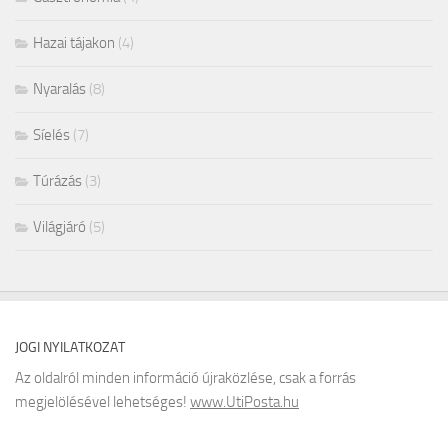
Hazai tájakon
(4)
Nyaralás
(8)
Síelés
(7)
Túrázás
(3)
Világjáró
(5)
JOGI NYILATKOZAT
Az oldalról minden információ újraközlése, csak a forrás
megjelölésével lehetséges!
www.UtiPosta.hu