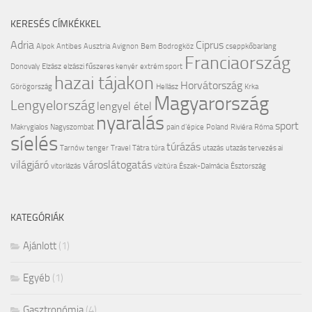
KERESÉS CÍMKÉKKEL
Adria
Ciprus
Alpok
Antibes
Ausztria
Avignon
Bem
Bodrogköz
cseppkőbarlang
Franciaország
Donovaly
Elzász
elzászi fűszeres kenyér
extrém sport
hazai tájakon
Horvátország
Görögország
Hellász
Krka
Magyarország
Lengyelország
lengyel étel
nyaralás
sport
Makrygialos
Nagyszombat
pain d'épice
Poland
Riviéra
Róma
síelés
túrázás
Tarnów
tenger
Travel
Tátra
túra
utazás
utazás tervezés ai
világjáró
városlátogatás
vitorlázás
vízitúra
Észak-Dalmácia
Észtország
KATEGÓRIÁK
Ajánlott
(1)
Egyéb
(1)
Gasztronómia
(4)