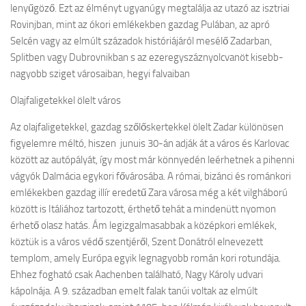
lenyűgöző. Ezt az élményt ugyanúgy megtalálja az utazó az isztriai
Rovinjban, mint az ókori emlékekben gazdag Pulában, az apró
Selcén vagy az elmúlt századok históriájáról mesélő Zadarban,
Splitben vagy Dubrovnikban s az ezeregyszáznyolcvanöt kisebb-
nagyobb sziget városaiban, hegyi falvaiban
Olajfaligetekkel ölelt város
Az olajfaligetekkel, gazdag szőlőskertekkel ölelt Zadar különösen
figyelemre méltó, hiszen junuis 30-án adják át a város és Karlovac
között az autópályát, így most már könnyedén leérhetnek a pihenni
vágyók Dalmácia egykori fővárosába. A római, bizánci és románkori
emlékekben gazdag illír eredetű Zara városa még a két vilgháború
között is Itáliához tartozott, érthető tehát a mindenütt nyomon
érhető olasz hatás. Ám legizgalmasabbak a középkori emlékek,
köztük is a város védő szentjéről, Szent Donátról elnevezett
templom, amely Európa egyik legnagyobb román kori rotundája.
Ehhez fogható csak Aachenben található, Nagy Károly udvari
kápolnája. A 9. században emelt falak tanúi voltak az elmúlt