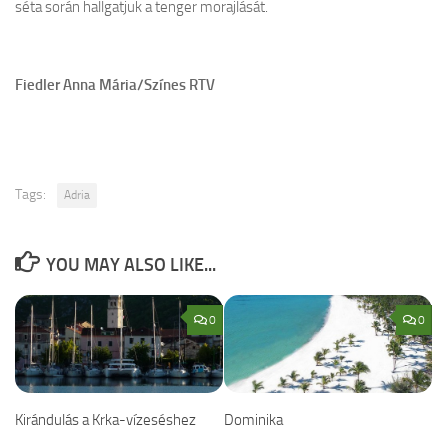
séta során hallgatjuk a tenger morajlását.
Fiedler Anna Mária/Színes RTV
Tags:
Adria
YOU MAY ALSO LIKE...
0
0
Kirándulás a Krka-vízeséshez
Dominika