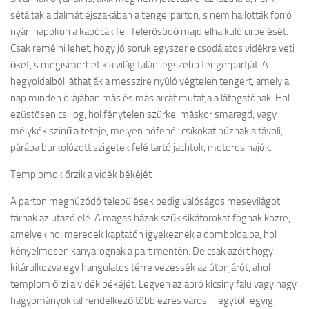
sétáltak a dalmát éjszakában a tengerparton, s nem hallották forró
nyári napokon a kabócák fel-felerősödő majd elhalkuló cirpelését.
Csak remélni lehet, hogy jó soruk egyszer e csodálatos vidékre veti
őket, s megismerhetik a világ talán legszebb tengerpartját. A
hegyoldalból láthatják a messzire nyúló végtelen tengert, amely a
nap minden órájában más és más arcát mutatja a látogatónak. Hol
ezüstösen csillog, hol fénytelen szürke, máskor smaragd, vagy
mélykék színű a teteje, melyen hófehér csíkokat húznak a távoli,
párába burkolózott szigetek felé tartó jachtok, motoros hajók.
Templomok őrzik a vidék békéjét
A parton meghúzódó települések pedig valóságos mesevilágot
tárnak az utazó elé. A magas házak szűk sikátorokat fognak közre,
amelyek hol meredek kaptatón igyekeznek a domboldalba, hol
kényelmesen kanyarognak a part mentén. De csak azért hogy
kitárulkozva egy hangulatos térre vezessék az útonjárót, ahol
templom őrzi a vidék békéjét. Legyen az apró kicsiny falu vagy nagy
hagyományokkal rendelkező több ezres város – egytől-egyig