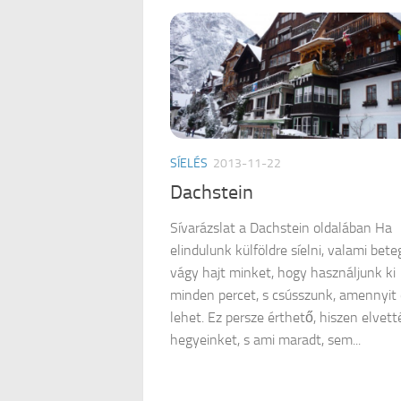
SÍELÉS
2013-11-22
Dachstein
Sívarázslat a Dachstein oldalában Ha
elindulunk külföldre síelni, valami bete
vágy hajt minket, hogy használjunk ki
minden percet, s csússzunk, amennyit
lehet. Ez persze érthető, hiszen elvett
hegyeinket, s ami maradt, sem...