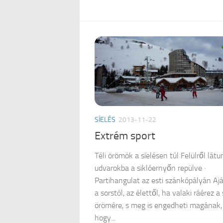
SÍELÉS
2013-11-22
Extrém sport
Téli örömök a síelésen túl Felülről látu
udvarokba a siklóernyőn repülve ·
Partihangulat az esti szánkópályán Aj
a sorstól, az élettől, ha valaki ráérez a 
örömére, s meg is engedheti magának,
hogy...