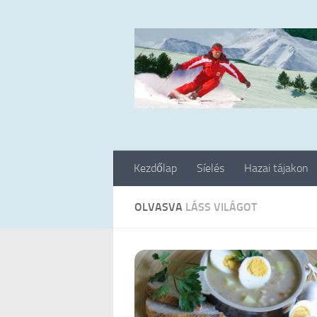
Skip to content
Kezdőlap
Síelés
Hazai tájakon
OLVASVA
LÁSS VILÁGOT