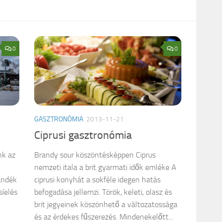
0
0
GASZTRONÓMIA
2013-11-21
Ciprusi gasztronómia
nk az
Brandy sour köszöntésképpen Ciprus
nemzeti itala a brit gyarmati idők emléke A
ándék
ciprusi konyhát a sokféle idegen hatás
síelés
befogadása jellemzi. Török, keleti, olasz és
brit jegyeinek köszönhető a változatossága
és az érdekes fűszerezés. Mindenekelőtt...