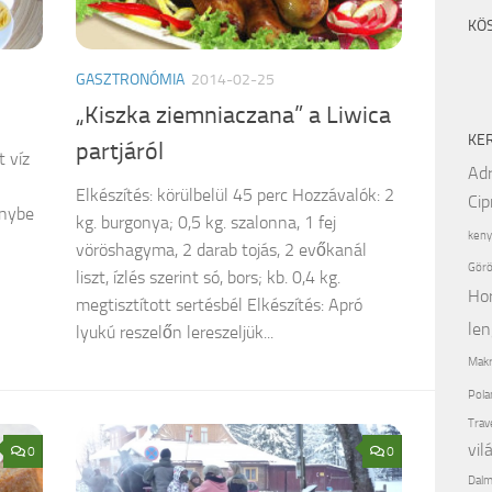
KÖ
GASZTRONÓMIA
2014-02-25
„Kiszka ziemniaczana” a Liwica
KE
partjáról
t víz
Adr
Elkészítés: körülbelül 45 perc Hozzávalók: 2
Cip
énybe
kg. burgonya; 0,5 kg. szalonna, 1 fej
keny
vöröshagyma, 2 darab tojás, 2 evőkanál
Görö
liszt, ízlés szerint só, bors; kb. 0,4 kg.
Ho
megtisztított sertésbél Elkészítés: Apró
len
lyukú reszelőn lereszeljük...
Makr
Pola
Trav
vil
0
0
Dalm