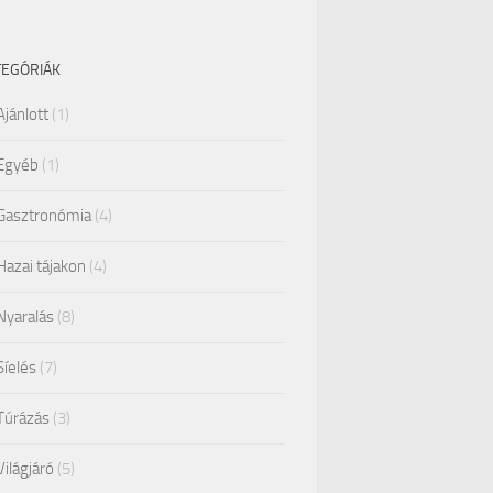
TEGÓRIÁK
Ajánlott
(1)
Egyéb
(1)
Gasztronómia
(4)
Hazai tájakon
(4)
Nyaralás
(8)
Síelés
(7)
Túrázás
(3)
Világjáró
(5)