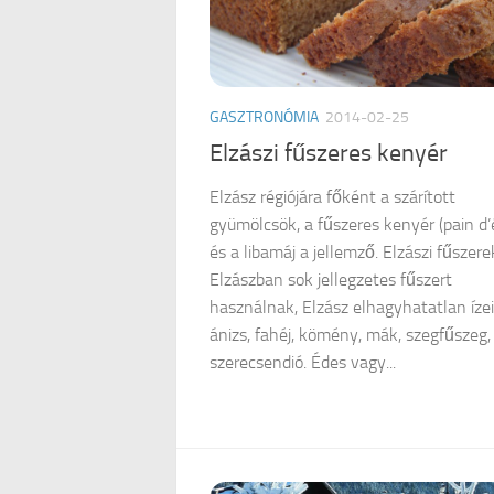
GASZTRONÓMIA
2014-02-25
Elzászi fűszeres kenyér
Elzász régiójára főként a szárított
gyümölcsök, a fűszeres kenyér (pain d’
és a libamáj a jellemző. Elzászi fűszere
Elzászban sok jellegzetes fűszert
használnak, Elzász elhagyhatatlan ízei
ánizs, fahéj, kömény, mák, szegfűszeg,
szerecsendió. Édes vagy...