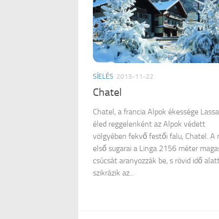
SÍELÉS
2013-11-22
Chatel
Chatel, a francia Alpok ékessége Lass
éled reggelenként az Alpok védett
völgyében fekvő festői falu, Chatel. A
első sugarai a Linga 2156 méter maga
csúcsát aranyozzák be, s rövid idő alat
szikrázik az...