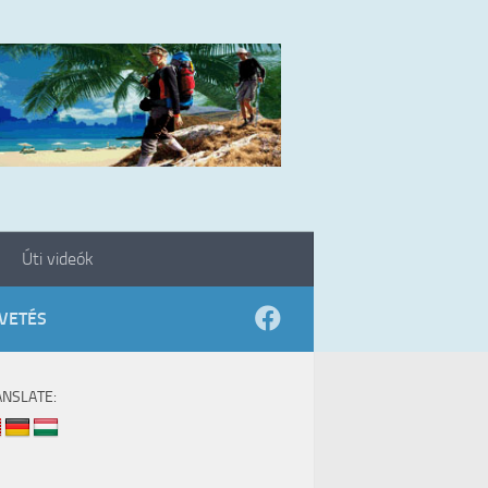
Úti videók
VETÉS
ANSLATE: