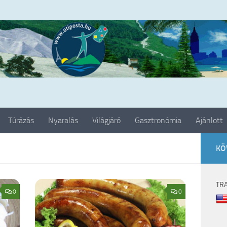
Túrázás
Nyaralás
Világjáró
Gasztronómia
Ajánlott
KÖ
TR
0
0