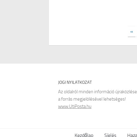
«
JOGI NYILATKOZAT
Az oldalról minden információ újraközlése
a forrás megjelölésével lehetséges!
www.UtiPosta.hu
Kezdőlap
Síelés
Haza