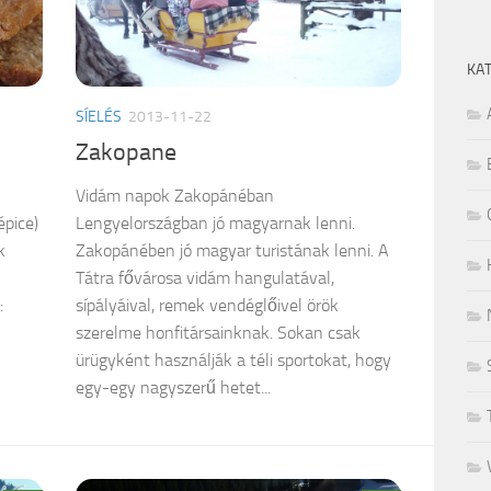
KA
SÍELÉS
2013-11-22
Zakopane
Vidám napok Zakopánéban
épice)
Lengyelországban jó magyarnak lenni.
k
Zakopánében jó magyar turistának lenni. A
Tátra fővárosa vidám hangulatával,
:
sípályáival, remek vendéglőivel örök
szerelme honfitársainknak. Sokan csak
ürügyként használják a téli sportokat, hogy
egy-egy nagyszerű hetet...