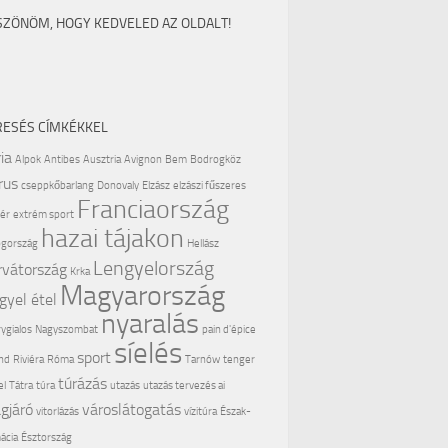
SZÖNÖM, HOGY KEDVELED AZ OLDALT!
RESÉS CÍMKÉKKEL
ia
Alpok
Antibes
Ausztria
Avignon
Bem
Bodrogköz
rus
cseppkőbarlang
Donovaly
Elzász
elzászi fűszeres
Franciaország
ér
extrém sport
hazai tájakon
gország
Hellász
Lengyelország
rvátország
Krka
Magyarország
gyel étel
nyaralás
ygialos
Nagyszombat
pain d'épice
síelés
sport
nd
Riviéra
Róma
Tarnów
tenger
túrázás
el
Tátra
túra
utazás
utazás tervezés ai
ágjáró
városlátogatás
vitorlázás
vízitúra
Észak-
ácia
Észtország