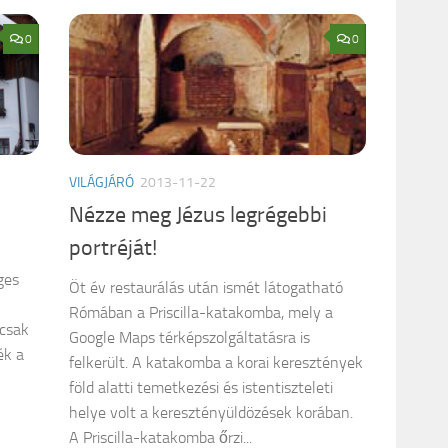
0
0
VILÁGJÁRÓ
2013-11-22
Nézze meg Jézus legrégebbi
portréját!
ges
Öt év restaurálás után ismét látogatható
Rómában a Priscilla-katakomba, mely a
 csak
Google Maps térképszolgáltatásra is
ék a
felkerült. A katakomba a korai keresztények
föld alatti temetkezési és istentiszteleti
helye volt a keresztényüldözések korában.
A Priscilla-katakomba őrzi...