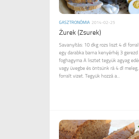
GASZTRONÓMIA
2014-02-25
Żurek (Zsurek)
Savanyítás: 10 dkg rozs liszt 4 dl forral
egy darabka barna kenyérhéj 3 gerezd
foghagyma A lisztet tegyük agyag ed
vagy üvegbe és öntsünk rá 4 dl meleg,
forralt vizet. Tegyük hozzá a...