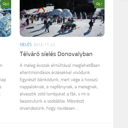
0
1
SÍELÉS
2013-11-22
Télváró síelés Donovalyban
an
A meleg évszak elmúltával meglehetősen
ellentmondásos érzésekkel vívódunk.
 nap
Egyrészt bánkódunk, mert vége a hosszú
s
nappaloknak, a napfénynek, a melegnek,
t
elvesztik zöld lombjukat a fák, s mi is
beszorulunk a szobákba. Másrészt
örvendezünk, hogy rövidesen...