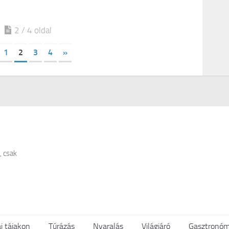
2 / 4 oldal
1
2
3
4
»
, csak
i tájakon
Túrázás
Nyaralás
Világjáró
Gasztronóm